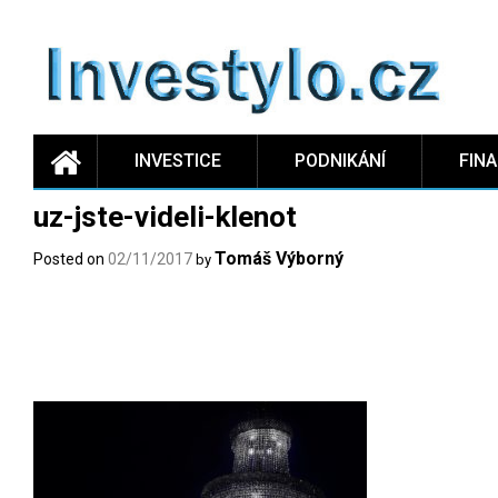
Skip
to
content
INVESTICE
PODNIKÁNÍ
FIN
uz-jste-videli-klenot
Tomáš Výborný
Posted on
02/11/2017
by