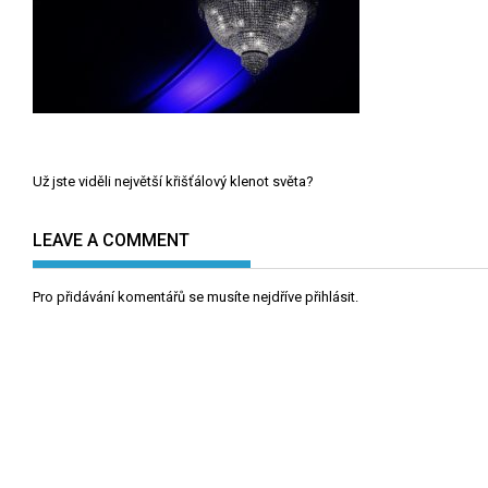
Navigace
Už jste viděli největší křišťálový klenot světa?
pro
příspěvek
LEAVE A COMMENT
Pro přidávání komentářů se musíte nejdříve
přihlásit
.