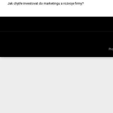
Navigace
Jak chytře investovat do marketingu a rozvoje firmy?
pro
příspěvek
Pr