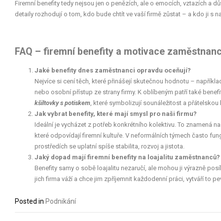
Firemní benefity tedy nejsou jen o penězích, ale o emocích, vztazích a dů
detaily rozhodují o tom, kdo bude chtít ve vaší firmě zůstat – a kdo ji s
FAQ – firemní benefity a motivace zaměstnan
Jaké benefity dnes zaměstnanci opravdu oceňují?
Nejvíce si cení těch, které přinášejí skutečnou hodnotu – napříkl
nebo osobní přístup ze strany firmy. K oblíbeným patří také bene
kšiltovky s potiskem
, které symbolizují sounáležitost a přátelskou 
Jak vybrat benefity, které mají smysl pro naši firmu?
Ideální je vycházet z potřeb konkrétního kolektivu. To znamená n
které odpovídají firemní kultuře. V neformálních týmech často fungu
prostředích se uplatní spíše stabilita, rozvoj a jistota.
Jaký dopad mají firemní benefity na loajalitu zaměstnanců?
Benefity samy o sobě loajalitu nezaručí, ale mohou ji výrazně posí
jich firma váží a chce jim zpříjemnit každodenní práci, vytváří to p
Posted in
Podnikání