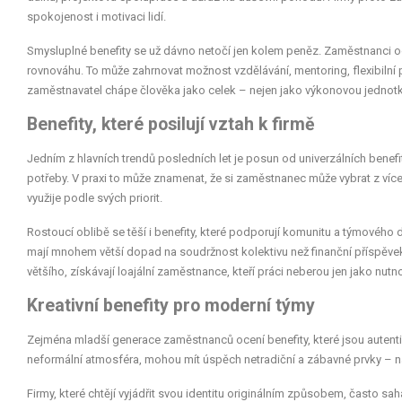
spokojenost i motivaci lidí.
Smysluplné benefity se už dávno netočí jen kolem peněz. Zaměstnanci oceň
rovnováhu. To může zahrnovat možnost vzdělávání, mentoring, flexibilní
zaměstnavatel chápe člověka jako celek – nejen jako výkonovou jednotk
Benefity, které posilují vztah k firmě
Jedním z hlavních trendů posledních let je posun od univerzálních benefitů
potřeby. V praxi to může znamenat, že si zaměstnanec může vybrat z více
využije podle svých priorit.
Rostoucí oblibě se těší i benefity, které podporují komunitu a týmového 
mají mnohem větší dopad na soudržnost kolektivu než finanční příspěvek na
většího, získávají loajální zaměstnance, kteří práci neberou jen jako nutn
Kreativní benefity pro moderní týmy
Zejména mladší generace zaměstnanců ocení benefity, které jsou autentic
neformální atmosféra, mohou mít úspěch netradiční a zábavné prvky – na
Firmy, které chtějí vyjádřit svou identitu originálním způsobem, často sa