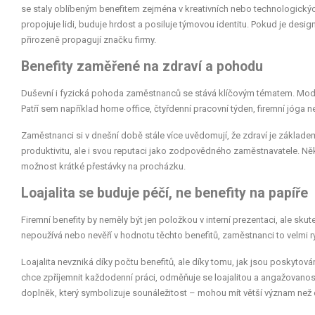
se staly oblíbeným benefitem zejména v kreativních nebo technologickýc
propojuje lidi, buduje hrdost a posiluje týmovou identitu. Pokud je desi
přirozeně propagují značku firmy.
Benefity zaměřené na zdraví a pohodu
Duševní i fyzická pohoda zaměstnanců se stává klíčovým tématem. Mode
Patří sem například home office, čtyřdenní pracovní týden, firemní jóg
Zaměstnanci si v dnešní době stále více uvědomují, že zdraví je základem
produktivitu, ale i svou reputaci jako zodpovědného zaměstnavatele. Něk
možnost krátké přestávky na procházku.
Loajalita se buduje péčí, ne benefity na papíře
Firemní benefity by neměly být jen položkou v interní prezentaci, ale sk
nepoužívá nebo nevěří v hodnotu těchto benefitů, zaměstnanci to velmi r
Loajalita nevzniká díky počtu benefitů, ale díky tomu, jak jsou poskytov
chce zpříjemnit každodenní práci, odměňuje se loajalitou a angažovanost
doplněk, který symbolizuje sounáležitost – mohou mít větší význam než 