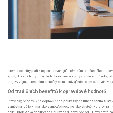
Firemní benefity patří k nejdiskutovanějším tématům současného pracov
sport, dnes už firmy musí hledat kreativnější a smysluplnější způsoby, ja
projevy zájmu a respektu. Benefity se tak stávají nástrojem budování vztahu,
Od tradičních benefitů k opravdové hodnotě
Stravenky, příspěvky na dopravu nebo poukázky do fitness centra zůstávaj
zaměstnanců je vnímá jako samozřejmost, ne jako skutečný projev zájmu 
dálku, projektová spolupráce a důraz na duševní pohodu. Firmy proto zač