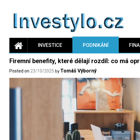
Skip
to
content
INVESTICE
PODNIKÁNÍ
FIN
Firemní benefity, které dělají rozdíl: co má o
Tomáš Výborný
Posted on
23/10/2025
by