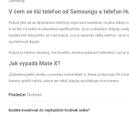
Samsung.
V čem se liší telefon od Samsungu a telefon 
Pokud jste se se skládacími telefony doposud nesetkali, možná vůbec net
X se liší od svého konkurenta například tím, že je rozkládací displej zvně
budete mít úhlopříčku až osm palců, což je opravdu velký telefon. Je to o
společnosti Apple.
Pokud je telefon složený, má tloušťku zhruba jedenáct milimetrů, což je 
Jak vypadá Mate X?
Zůstaňme ještě chvilku u novinky zvané Mate X, která podporuje 5G a bat
baterie vydrží nabitá, přece jen větší displej spotřebuje více baterie.
Posted in
Technet
Navigace
Budete investovat do nejdražších hodinek světa?
pro
příspěvek