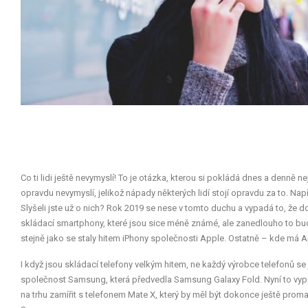
Co ti lidi ještě nevymyslí! To je otázka, kterou si pokládá dnes a denně ne
opravdu nevymyslí, jelikož nápady některých lidí stojí opravdu za to. Na
Slyšeli jste už o nich? Rok 2019 se nese v tomto duchu a vypadá to, že 
skládací smartphony, které jsou sice méně známé, ale zanedlouho to bud
stejně jako se staly hitem iPhony společnosti Apple. Ostatně – kde má 
I když jsou skládací telefony velkým hitem, ne každý výrobce telefonů se
společnost Samsung, která předvedla Samsung Galaxy Fold. Nyní to vypad
na trhu zamířit s telefonem Mate X, který by měl být dokonce ještě prom