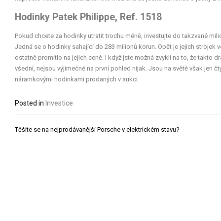
Hodinky Patek Philippe, Ref. 1518
Pokud chcete za hodinky utratit trochu méně, investujte do takzvané mili
Jedná se o hodinky sahající do 283 milionů korun. Opět je jejich strojek 
ostatně promítlo na jejich ceně. I když jste možná zvyklí na to, že takto
všední, nejsou výjimečné na první pohled nijak. Jsou na světě však jen čty
náramkovými hodinkami prodaných v aukci.
Posted in
Investice
Navigace
Těšíte se na nejprodávanější Porsche v elektrickém stavu?
pro
příspěvek