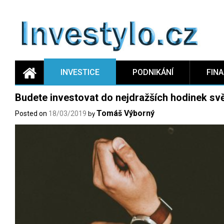
Skip
to
content
INVESTICE
PODNIKÁNÍ
FIN
Budete investovat do nejdražších hodinek sv
Tomáš Výborný
Posted on
18/03/2019
by