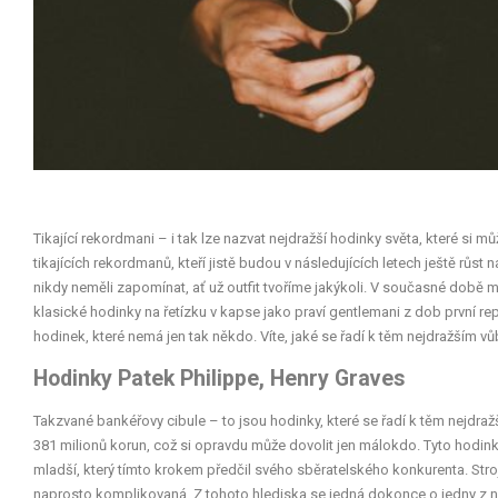
Tikající rekordmani – i tak lze nazvat nejdražší hodinky světa, které si m
tikajících rekordmanů, kteří jistě budou v následujících letech ještě růs
nikdy neměli zapomínat, ať už outfit tvoříme jakýkoli. V současné době
klasické hodinky na řetízku v kapse jako praví gentlemani z dob první rep
hodinek, které nemá jen tak někdo. Víte, jaké se řadí k těm nejdražším v
Hodinky Patek Philippe, Henry Graves
Takzvané bankéřovy cibule – to jsou hodinky, které se řadí k těm nejdra
381 milionů korun, což si opravdu může dovolit jen málokdo. Tyto hodink
mladší, který tímto krokem předčil svého sběratelského konkurenta. Str
naprosto komplikovaná. Z tohoto hlediska se jedná dokonce o jedny z n