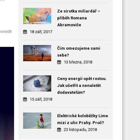
Ze sirotka miliardář –
příběh Romana
Abramoviče
poradit
18 září, 2017
Čím omezujeme sami
sebe?
13 března, 2018
Ceny energií opět rostou.
Jak ušetřit a nenaletět
dodavatelům?
15 září, 2018
Elektrické koloběžky Lime
mizí z ulic Prahy. Proč?
23 listopadu, 2018