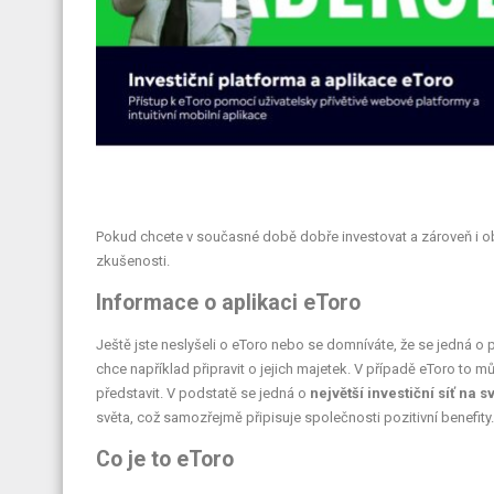
Pokud chcete v současné době dobře investovat a zároveň i obch
zkušenosti.
Informace o aplikaci eToro
Ještě jste neslyšeli o eToro nebo se domníváte, že se jedná o 
chce například připravit o jejich majetek. V případě eToro to 
představit. V podstatě se jedná o
největší investiční síť na sv
světa, což samozřejmě připisuje společnosti pozitivní benefity.
Co je to eToro