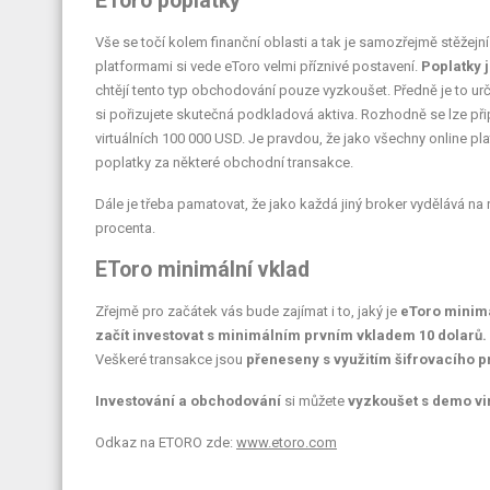
EToro poplatky
Vše se točí kolem finanční oblasti a tak je samozřejmě stěžejn
platformami si vede eToro velmi příznivé postavení.
Poplatky j
chtějí tento typ obchodování pouze vyzkoušet. Předně je to urč
si pořizujete skutečná podkladová aktiva. Rozhodně se lze při
virtuálních 100 000 USD. Je pravdou, že jako všechny online pla
poplatky za některé obchodní transakce.
Dále je třeba pamatovat, že jako každá jiný broker vydělává n
procenta.
EToro minimální vklad
Zřejmě pro začátek vás bude zajímat i to, jaký je
eToro minimá
začít investovat s minimálním prvním vkladem 10 dolarů.
Veškeré transakce jsou
přeneseny s využitím šifrovacího p
Investování a obchodování
si můžete
vyzkoušet s demo vi
Odkaz na ETORO zde:
www.etoro.com