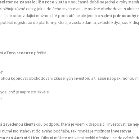
 existence zapsalo již v roce 2007
a v současné době se jedná o roky stabil
ožňuje různé cesty, jak a do čeho investovat. Je možné obchodovat s akciem
t i jiné odpovídající možnosti. V podstatě se ale jedná o
velmi jednoduchý n
těšit registrace do platformy, která je zcela zdarma, zvláště když jsou k dis
 si
eToro recenze
přečíst.
y.
ohou kopírovat obchodování zkušených investorů a ti zase naopak mohou mí
ce, což je naprosto skvělé.
et.
Má zavedenou klientskou podporu, která je všem k dispozici. Investovat lze nej
í nutné nic stahovat do svého počítače, tak rovněž je možnost
investovat
a pro Android i iOs.
Díky ní můžete mít velmi rychlý přehled i se dozvědět da