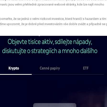
a navíc jsou velmi přehledně zpracované webové stránky, kde lze najít mnoho
eňte, že se jedná o velmi rizikové investice, které hraničí s hazardem a tím
íme upozornit, že je dobré před investováním vše dobře zvážit a případně se 