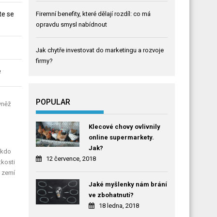
te se
Firemní benefity, které dělají rozdíl: co má
opravdu smysl nabídnout
Jak chytře investovat do marketingu a rozvoje
firmy?
e
POPULAR
vněž
Klecové chovy ovlivnily
online supermarkety.
Jak?
ěkdo
12 července, 2018
tkosti
0 zemí
Jaké myšlenky nám brání
ve zbohatnutí?
18 ledna, 2018