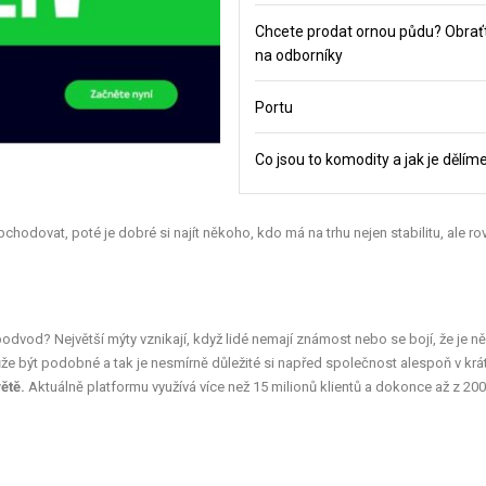
Chcete prodat ornou půdu? Obrať
na odborníky
Portu
Co jsou to komodity a jak je dělím
odovat, poté je dobré si najít někoho, kdo má na trhu nejen stabilitu, ale ro
podvod? Největší mýty vznikají, když lidé nemají známost nebo se bojí, že je n
může být podobné a tak je nesmírně důležité si napřed společnost alespoň v krá
ětě.
Aktuálně platformu využívá více než 15 milionů klientů a dokonce až z 20