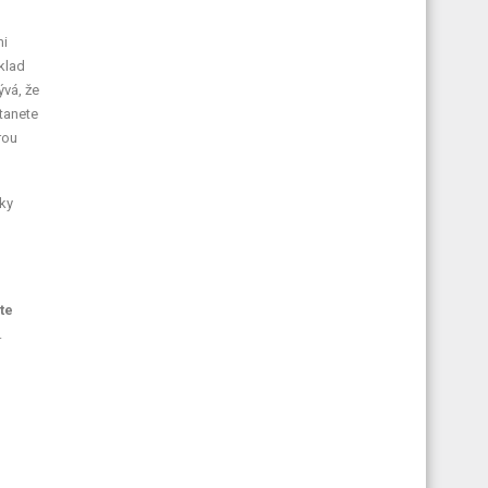
mi
íklad
ývá, že
tanete
rou
mky
te
.