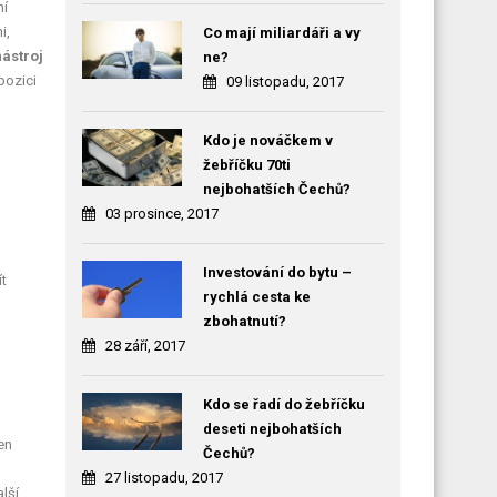
ní
i,
Co mají miliardáři a vy
ástroj
ne?
pozici
09 listopadu, 2017
Kdo je nováčkem v
žebříčku 70ti
nejbohatších Čechů?
03 prosince, 2017
Investování do bytu –
t
rychlá cesta ke
zbohatnutí?
28 září, 2017
Kdo se řadí do žebříčku
deseti nejbohatších
en
Čechů?
27 listopadu, 2017
lší