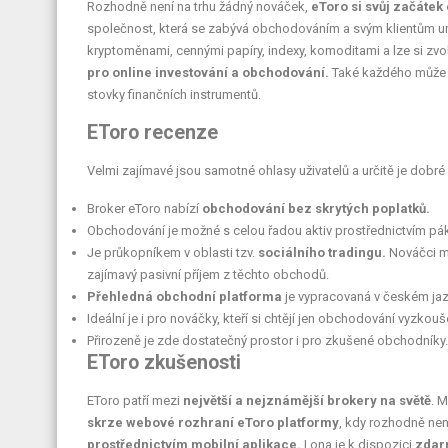
Rozhodně není na trhu žádný nováček,
eToro si svůj začátek
společnost, která se zabývá obchodováním a svým klientům um
kryptoměnami, cennými papíry, indexy, komoditami a lze si zvoli
pro online investování a obchodování.
Také každého může po
stovky finančních instrumentů.
EToro recenze
Velmi zajímavé jsou samotné ohlasy uživatelů a určitě je dobré
Broker eToro nabízí
obchodování bez skrytých poplatků.
Obchodování je možné s celou řadou aktiv prostřednictvím pák
Je průkopníkem v oblasti tzv.
sociálního tradingu.
Nováčci m
zajímavý pasivní příjem z těchto obchodů.
Přehledná obchodní platforma
je vypracovaná v českém jazy
Ideální je i pro nováčky, kteří si chtějí jen obchodování vyzkouš
Přirozeně je zde dostatečný prostor i pro zkušené obchodníky.
EToro zkušenosti
EToro patří mezi
největší a nejznámější brokery na světě
. 
skrze webové rozhraní eToro platformy
, kdy rozhodně nen
prostřednictvím mobilní aplikace.
I ona je k dispozici
zdarm