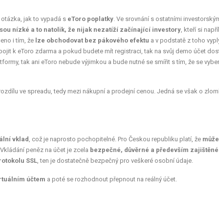
í otázka, jak to vypadá s
eToro poplatky
. Ve srovnání s ostatními investorský
sou nízké a to natolik, že nijak nezatíží začínající investory
, kteří si např
eno i tím, že
lze obchodovat bez pákového efektu
a v podstatě z toho vypl
pojit k eToro zdarma a pokud budete mít registraci, tak na svůj demo účet dos
tformy, tak ani eToro nebude výjimkou a bude nutné se smířit s tím, že se vybe
a rozdílu ve spreadu, tedy mezi nákupní a prodejní cenou. Jedná se však o zlo
lní vklad
, což je naprosto pochopitelné. Pro Českou republiku platí, že
může
Vkládání peněz na účet je zcela
bezpečné, důvěrné a především zajištěné
rotokolu SSL
, ten je dostatečně bezpečný pro veškeré osobní údaje.
rtuálním účtem
a poté se rozhodnout přepnout na reálný účet.