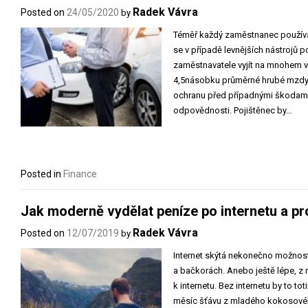
Radek Vávra
Posted on
24/05/2020
by
Téměř každý zaměstnanec používá 
se v případě levnějších nástrojů 
zaměstnavatele vyjít na mnohem v
4,5násobku průměrné hrubé mzdy z
ochranu před případnými škodami
odpovědnosti. Pojištěnec by…
Posted in
Finance
Jak moderně vydělat peníze po internetu a pr
Radek Vávra
Posted on
12/07/2019
by
Internet skýtá nekonečno možností
a bačkorách. Anebo ještě lépe, 
k internetu. Bez internetu by to to
měsíc šťávu z mladého kokosového