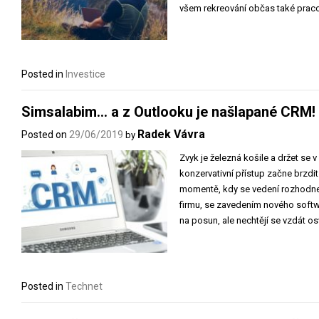
všem rekreování občas také pracov
Posted in
Investice
Simsalabim… a z Outlooku je našlapané CRM!
Radek Vávra
Posted on
29/06/2019
by
Zvyk je železná košile a držet se 
konzervativní přístup začne brzdit
momentě, kdy se vedení rozhodne 
firmu, se zavedením nového softwa
na posun, ale nechtějí se vzdát o
Posted in
Technet