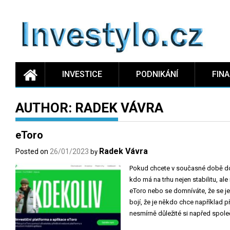
Skip
to
content
INVESTICE
PODNIKÁNÍ
FIN
AUTHOR:
RADEK VÁVRA
eToro
Radek Vávra
Posted on
26/01/2023
by
Pokud chcete v současné době dob
kdo má na trhu nejen stabilitu, al
eToro nebo se domníváte, že se j
bojí, že je někdo chce například p
nesmírně důležité si napřed spol