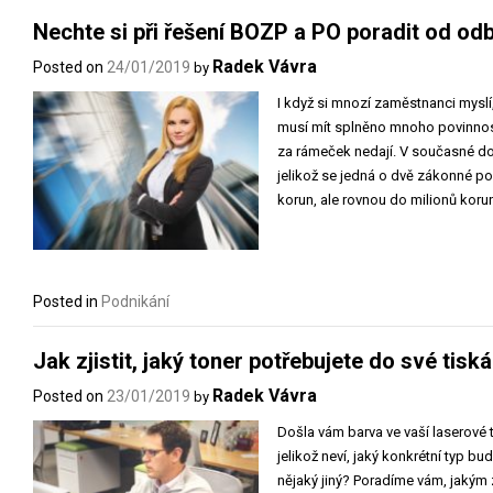
Nechte si při řešení BOZP a PO poradit od od
Radek Vávra
Posted on
24/01/2019
by
I když si mnozí zaměstnanci myslí
musí mít splněno mnoho povinností
za rámeček nedají. V současné do
jelikož se jedná o dvě zákonné povi
korun, ale rovnou do milionů koru
Posted in
Podnikání
Jak zjistit, jaký toner potřebujete do své tisk
Radek Vávra
Posted on
23/01/2019
by
Došla vám barva ve vaší laserové 
jelikož neví, jaký konkrétní typ b
nějaký jiný? Poradíme vám, jakým z