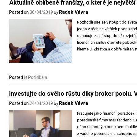
Aktuálně oblíbené franšízy, o které je největš
Radek Vávra
Posted on
30/04/2019
by
Rozhodli jste se vstoupit do svět
jedna z těch největších podnikate
označuje za nástup do už rozjetéh
licenčních smluv otevřete pobočk
klientelu. Zkrátka a dobře máte v
Posted in
Podnikání
Investujte do svého růstu díky broker poolu. 
Radek Vávra
Posted on
24/04/2019
by
Pracujete jako finanční poradce?
poradenské firmy mají tendenci uz
dáno samotným principem multilev
z vašeho potenciálu a schopností 