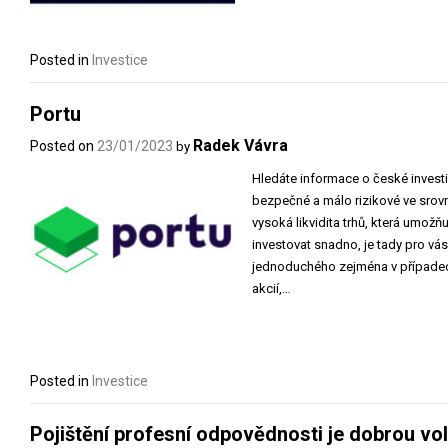
Posted in
Investice
Portu
Radek Vávra
Posted on
23/01/2023
by
Hledáte informace o české investi
bezpečné a málo rizikové ve srovná
vysoká likvidita trhů, která umožň
investovat snadno, je tady pro vás 
jednoduchého zejména v případec
akcií,…
Posted in
Investice
Pojištění profesní odpovědnosti je dobrou 