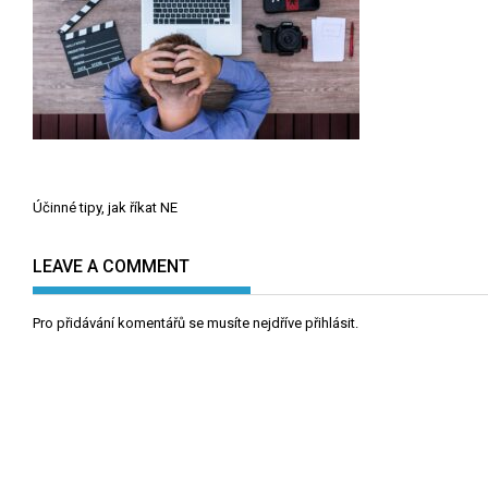
Navigace
Účinné tipy, jak říkat NE
pro
příspěvek
LEAVE A COMMENT
Pro přidávání komentářů se musíte nejdříve
přihlásit
.