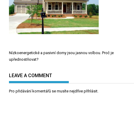
Navigace
Nízkoenergetické a pasivní domy jsou jasnou volbou. Proč je
pro
upřednostňovat?
příspěvek
LEAVE A COMMENT
Pro přidávání komentářů se musíte nejdříve
přihlásit
.