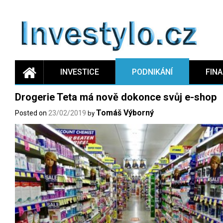
Skip
to
content
INVESTICE
PODNIKÁNÍ
FIN
Drogerie Teta má nově dokonce svůj e-shop
Tomáš Výborný
Posted on
23/02/2019
by