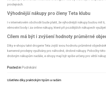
prodejnách.
Výhodnější nákupy pro členy Teta klubu
I v internetovém obchodě bude platit, že výhodnější nákupy budou mít ti, k
věrnostní body i za online nákupy, které při pozdějších nákupech využije
Cílem má být i zvýšení hodnoty průměrné obj
Díky e-shopu také drogerie Teta zvýší svou hodnotu průměrné objednávky
kamenné prodejny využívány pro náhodné, drobné nákupy. Pobočky této dro
drobným nákupům nadále, e-shopy mají být spíše určeny pro větší náku
Posted in
Podnikání
Navigace
Ušetřete díky praktickým tipům a radám
pro
příspěvek