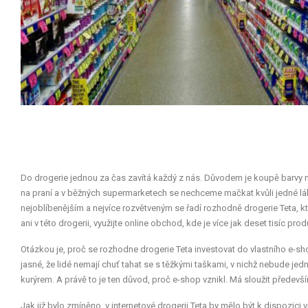
Do drogerie jednou za čas zavítá každý z nás. Důvodem je koupě barvy n
na praní a v běžných supermarketech se nechceme mačkat kvůli jedné láh
nejoblíbenějším a nejvíce rozvětveným se řadí rozhodně drogerie Teta, k
ani v této drogerii, využijte online obchod, kde je více jak deset tisíc pro
Otázkou je, proč se rozhodne drogerie Teta investovat do vlastního e-sho
jasné, že lidé nemají chuť tahat se s těžkými taškami, v nichž nebude jedn
kurýrem. A právě to je ten důvod, proč e-shop vznikl. Má sloužit předev
Jak již bylo zmíněno, v internetové drogerii Teta by mělo být k dispozici 