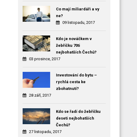
Co mají miliardáři a vy
ne?
09 listopadu, 2017
Kdo je nováčkem v
žebříčku 70ti
nejbohatších Čechů?
03 prosince, 2017
Investování do bytu –
rychlá cesta ke
zbohatnutí?
28 září, 2017
Kdo se řadí do žebříčku
deseti nejbohatších
Čechů?
27 listopadu, 2017