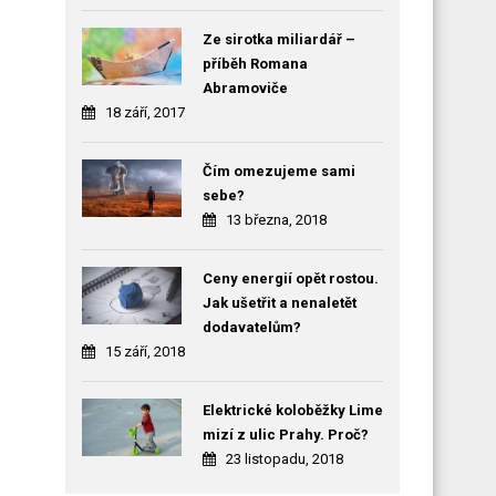
Ze sirotka miliardář –
příběh Romana
Abramoviče
18 září, 2017
Čím omezujeme sami
sebe?
13 března, 2018
Ceny energií opět rostou.
Jak ušetřit a nenaletět
dodavatelům?
15 září, 2018
Elektrické koloběžky Lime
mizí z ulic Prahy. Proč?
23 listopadu, 2018